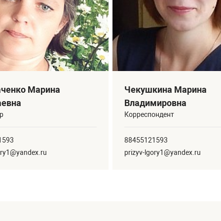
аченко Марина
Чекушкина Марина
аевна
Владимировна
р
Корреспондент
1593
88455121593
gory1@yandex.ru
prizyv-lgory1@yandex.ru