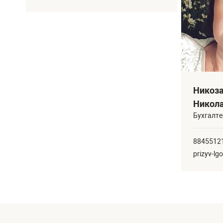
Никоз
Никол
Бухгалте
8845512
prizyv-l